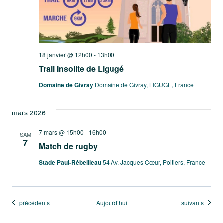
18 janvier @ 12h00
-
13h00
Trail Insolite de Ligugé
Domaine de Givray
Domaine de Givray, LIGUGE, France
mars 2026
7 mars @ 15h00
-
16h00
SAM
7
Match de rugby
Stade Paul-Rébeilleau
54 Av. Jacques Cœur, Poitiers, France
Évènements
Évènements
précédents
Aujourd’hui
suivants