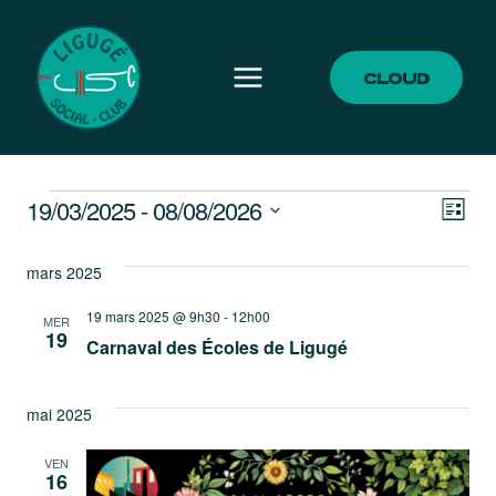
Aller
au
contenu
CLOUD
ÉVÈNEMENTS
NA
N
19/03/2025
 - 
08/08/2026
LISTE
Sélectionnez
D
PA
une
mars 2025
V
CO
date.
19 mars 2025 @ 9h30
-
12h00
É
MER
19
Carnaval des Écoles de Ligugé
mai 2025
VEN
16